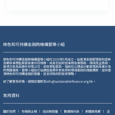
綠色和可持續金融跨機構督導小組
綠色和可持續金融跨機構督導小組在2020年5月成立，由香港金融管理局和證券
及期貨事務監察委員會共同領導，成員包括財經事務及庫務局、環境及生態局、
香港交易及結算所有限公司、保險業監管局、強制性公積金計劃管理局及會計及
財務匯報局。督導小組旨在協調金融業針對氣候和環境風險的措施應對，加快香
港綠色和可持續金融的發展，並支持政府的氣候策略。
欲了解更多詳情，請發送電郵至
info@sustainablefinance.org.hk
。
常用資料
關於我們
市場與法規
培訓與發展
數據與科技
新聞與見解
活