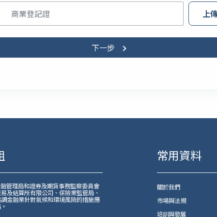
上
下一步
組
常用資料
金融管理局和證券及期貨事務監察委員會
關於我們
交易及結算所有限公司、保險業監管局、
協調金融業針對氣候和環境風險的措施應
市場與法規
略。
培訓與發展