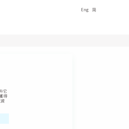
Eng
简
升它
獲得
或資