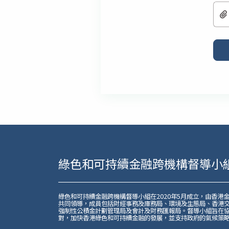
綠色和可持續金融跨機構督導小
綠色和可持續金融跨機構督導小組在2020年5月成立，由香港
共同領導，成員包括財經事務及庫務局、環境及生態局、香港
強制性公積金計劃管理局及會計及財務匯報局。督導小組旨在
對，加快香港綠色和可持續金融的發展，並支持政府的氣候策